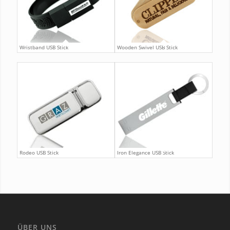
Wristband USB Stick
Wooden Swivel USB Stick
Rodeo USB Stick
Iron Elegance USB Stick
ÜBER UNS