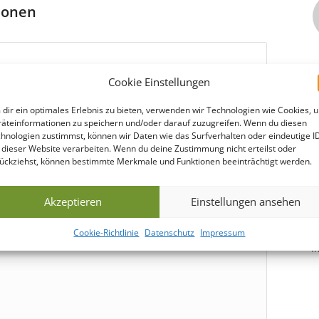
tionen
Cookie Einstellungen
dir ein optimales Erlebnis zu bieten, verwenden wir Technologien wie Cookies, 
äteinformationen zu speichern und/oder darauf zuzugreifen. Wenn du diesen
hnologien zustimmst, können wir Daten wie das Surfverhalten oder eindeutige I
 dieser Website verarbeiten. Wenn du deine Zustimmung nicht erteilst oder
ückziehst, können bestimmte Merkmale und Funktionen beeinträchtigt werden.
-4 fbg.) und
Digitaldruck
(4c) bedruckt als auch mit
 werden.
Akzeptieren
Einstellungen ansehen
ur:
*
Cookie-Richtlinie
Datenschutz
Impressum
K
I