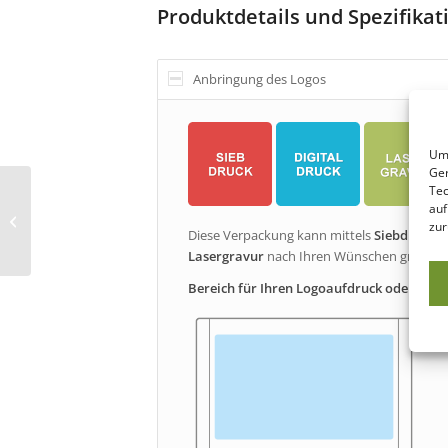
Produktdetails und Spezifika
Anbringung des Logos
Um 
Ger
Tec
auf
Wooden Slide Box
zur
Diese Verpackung kann mittels
Siebdruck
(1
Lasergravur
nach Ihren Wünschen graviert
Bereich für Ihren Logoaufdruck oder Grav