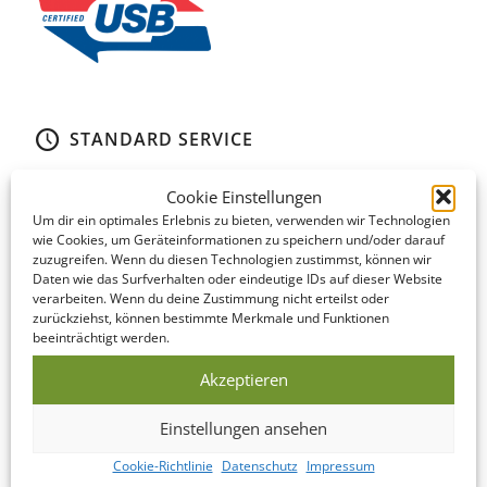
STANDARD SERVICE
Auch im Standard Service bieten wir kurze Produktionszeiten.
Cookie Einstellungen
Hier finden Sie eine Übersicht der einzelnen Schritte…
Um dir ein optimales Erlebnis zu bieten, verwenden wir Technologien
wie Cookies, um Geräteinformationen zu speichern und/oder darauf
DATENCHECK
zuzugreifen. Wenn du diesen Technologien zustimmst, können wir
Daten wie das Surfverhalten oder eindeutige IDs auf dieser Website
Noch am gleichen Werktag werden Ihre
verarbeiten. Wenn du deine Zustimmung nicht erteilst oder
angelieferten Daten überprüft und korrigiert.
zurückziehst, können bestimmte Merkmale und Funktionen
beeinträchtigt werden.
Akzeptieren
PRODUKTION
Dieses Bundle produzieren wir innerhalb 5-10
Einstellungen ansehen
Werktagen nach Freigabe Ihrer Druckdaten.
Cookie-Richtlinie
Datenschutz
Impressum