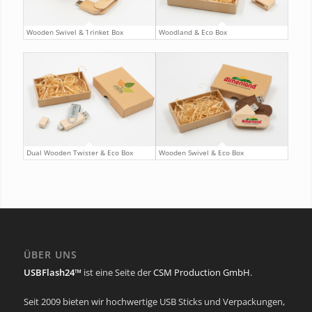
Wooden Swivel & Trinket Box
Woodland & Eco Box
Dual Wooden Twister & Eco Box
Wooden Swivel & Eco Box
ÜBER UNS
USBFlash24™
ist eine Seite der
CSM Production GmbH
.
Seit 2009 bieten wir hochwertige USB Sticks und Verpackungen,