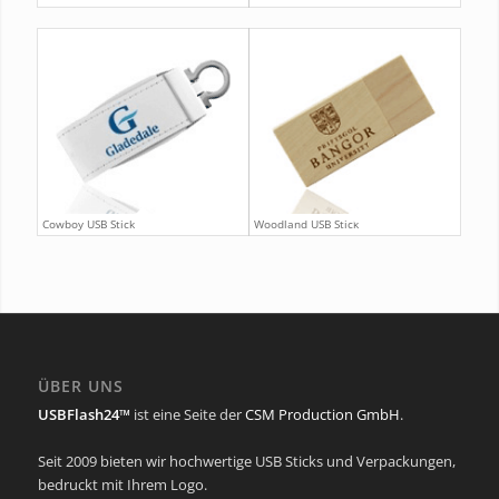
Cowboy USB Stick
Woodland USB Stick
ÜBER UNS
USBFlash24™
ist eine Seite der
CSM Production GmbH
.
Seit 2009 bieten wir hochwertige USB Sticks und Verpackungen,
bedruckt mit Ihrem Logo.