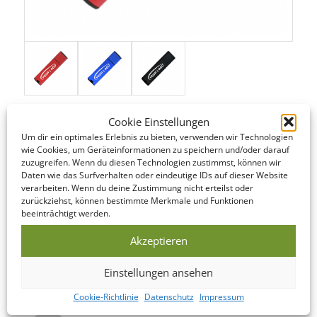
Cookie Einstellungen
Um dir ein optimales Erlebnis zu bieten, verwenden wir Technologien
wie Cookies, um Geräteinformationen zu speichern und/oder darauf
STANDARD SERVICE
zuzugreifen. Wenn du diesen Technologien zustimmst, können wir
Daten wie das Surfverhalten oder eindeutige IDs auf dieser Website
Auch im Standard Service bieten wir kurze Produktionszeiten.
verarbeiten. Wenn du deine Zustimmung nicht erteilst oder
Hier finden Sie eine Übersicht der einzelnen Schritte…
zurückziehst, können bestimmte Merkmale und Funktionen
beeinträchtigt werden.
DATENCHECK
Akzeptieren
Noch am gleichen Werktag werden Ihre
Einstellungen ansehen
angelieferten Daten überprüft und korrigiert.
Cookie-Richtlinie
Datenschutz
Impressum