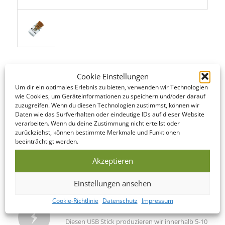
Cookie Einstellungen
Um dir ein optimales Erlebnis zu bieten, verwenden wir Technologien
STANDARD SERVICE
wie Cookies, um Geräteinformationen zu speichern und/oder darauf
zuzugreifen. Wenn du diesen Technologien zustimmst, können wir
Auch im Standard Service bieten wir kurze Produktionszeiten.
Daten wie das Surfverhalten oder eindeutige IDs auf dieser Website
Hier finden Sie eine Übersicht der einzelnen Schritte…
verarbeiten. Wenn du deine Zustimmung nicht erteilst oder
zurückziehst, können bestimmte Merkmale und Funktionen
beeinträchtigt werden.
DATENCHECK
Akzeptieren
Noch am gleichen Werktag werden Ihre
angelieferten Daten überprüft und korrigiert.
Einstellungen ansehen
Cookie-Richtlinie
Datenschutz
Impressum
PRODUKTION
Diesen USB Stick produzieren wir innerhalb 5-10