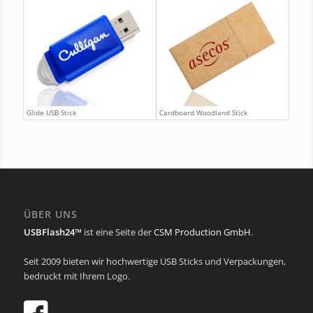
Glide USB Stick
Cardboard Woodland Stick
ÜBER UNS
USBFlash24™
ist eine Seite der
CSM Production GmbH
.
Seit 2009 bieten wir hochwertige USB Sticks und Verpackungen,
bedruckt mit Ihrem Logo.