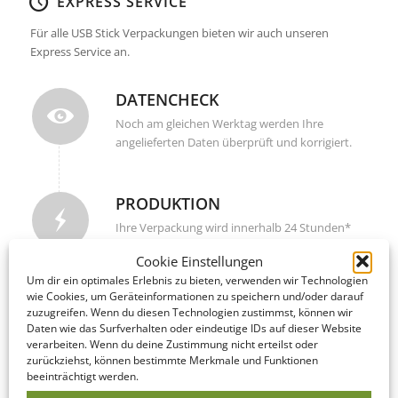
EXPRESS SERVICE
Für alle USB Stick Verpackungen bieten wir auch unseren
Express Service an.
DATENCHECK
Noch am gleichen Werktag werden Ihre
angelieferten Daten überprüft und korrigiert.
PRODUKTION
Ihre Verpackung wird innerhalb 24 Stunden*
nach Freigabe Ihrer Druckdaten produziert.
Cookie Einstellungen
Um dir ein optimales Erlebnis zu bieten, verwenden wir Technologien
wie Cookies, um Geräteinformationen zu speichern und/oder darauf
LIEFERUNG
zuzugreifen. Wenn du diesen Technologien zustimmst, können wir
Daten wie das Surfverhalten oder eindeutige IDs auf dieser Website
Nach Fertigstellung wird Ihre Verpackung
verarbeiten. Wenn du deine Zustimmung nicht erteilst oder
innerhalb nur 2 bis 4 Werktagen versandt.
zurückziehst, können bestimmte Merkmale und Funktionen
Weltweit!
beeinträchtigt werden.